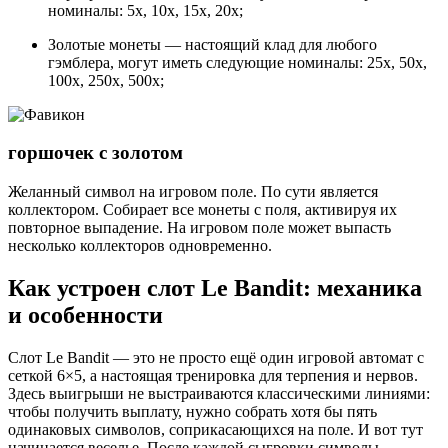
номиналы: 5х, 10х, 15х, 20х;
Золотые монеты — настоящий клад для любого
гэмблера, могут иметь следующие номиналы: 25х, 50х,
100х, 250х, 500х;
горшочек с золотом
Желанный символ на игровом поле. По сути является
коллектором. Собирает все монеты с поля, активируя их
повторное выпадение. На игровом поле может выпасть
несколько коллекторов одновременно.
Как устроен слот Le Bandit: механика
и особенности
Слот Le Bandit — это не просто ещё один игровой автомат с
сеткой 6×5, а настоящая тренировка для терпения и нервов.
Здесь выигрыши не выстраиваются классическими линиями:
чтобы получить выплату, нужно собрать хотя бы пять
одинаковых символов, соприкасающихся на поле. И вот тут
начинается веселье. После каждой сыгровки символы