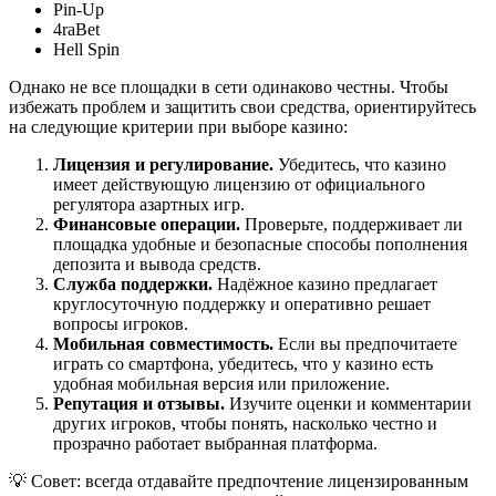
Pin-Up
4raBet
Hell Spin
Однако не все площадки в сети одинаково честны. Чтобы
избежать проблем и защитить свои средства, ориентируйтесь
на следующие критерии при выборе казино:
Лицензия и регулирование.
Убедитесь, что казино
имеет действующую лицензию от официального
регулятора азартных игр.
Финансовые операции.
Проверьте, поддерживает ли
площадка удобные и безопасные способы пополнения
депозита и вывода средств.
Служба поддержки.
Надёжное казино предлагает
круглосуточную поддержку и оперативно решает
вопросы игроков.
Мобильная совместимость.
Если вы предпочитаете
играть со смартфона, убедитесь, что у казино есть
удобная мобильная версия или приложение.
Репутация и отзывы.
Изучите оценки и комментарии
других игроков, чтобы понять, насколько честно и
прозрачно работает выбранная платформа.
💡 Совет: всегда отдавайте предпочтение лицензированным