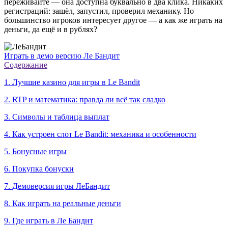
переживайте — она доступна буквально в два клика. Никаких
регистраций: зашёл, запустил, проверил механику. Но
большинство игроков интересует другое — а как же играть на
деньги, да ещё и в рублях?
Играть в демо версию Ле Бандит
Содержание
1. Лучшие казино для игры в Le Bandit
2. RTP и математика: правда ли всё так сладко
3. Символы и таблица выплат
4. Как устроен слот Le Bandit: механика и особенности
5. Бонусные игры
6. Покупка бонуски
7. Демоверсия игры ЛеБандит
8. Как играть на реальные деньги
9. Где играть в Ле Бандит