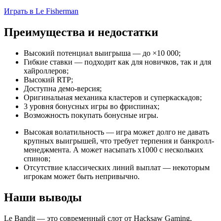
Играть в Le Fisherman
Преимущества и недостатки
Высокий потенциал выигрыша — до ×10 000;
Гибкие ставки — подходит как для новичков, так и для
хайроллеров;
Высокий RTP;
Доступна демо-версия;
Оригинальная механика кластеров и суперкаскадов;
3 уровня бонусных игры во фриспинах;
Возможность покупать бонусные игры.
Высокая волатильность — игра может долго не давать
крупных выигрышей, что требует терпения и банкролл-
менеджмента. А может насыпать х1000 с нескольких
спинов;
Отсутствие классических линий выплат — некоторым
игрокам может быть непривычно.
Наши выводы
Le Bandit — это современный слот от Hacksaw Gaming,