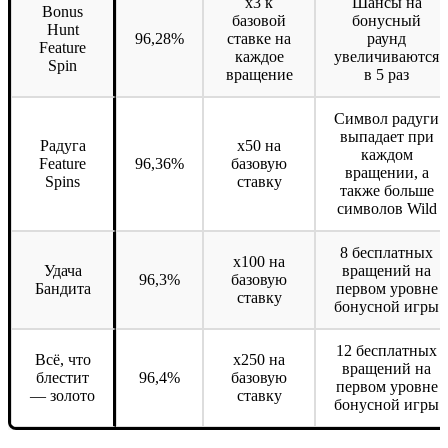
x3 к
Шансы на
Bonus
базовой
бонусный
Hunt
96,28%
ставке на
раунд
Feature
каждое
увеличиваются
Spin
вращение
в 5 раз
Символ радуги
выпадает при
Радуга
x50 на
каждом
Feature
96,36%
базовую
вращении, а
Spins
ставку
также больше
символов Wild
8 бесплатных
x100 на
Удача
вращений на
96,3%
базовую
Бандита
первом уровне
ставку
бонусной игры
12 бесплатных
Всё, что
x250 на
вращений на
блестит
96,4%
базовую
первом уровне
— золото
ставку
бонусной игры