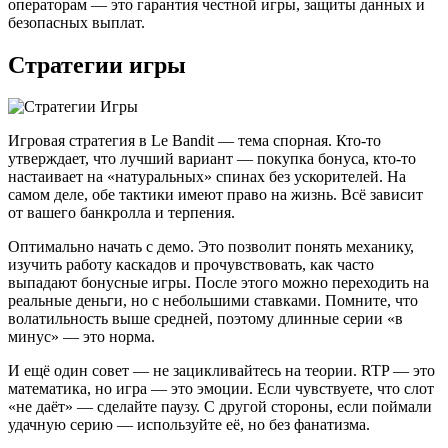
операторам — это гарантия честной игры, защиты данных и
безопасных выплат.
Стратегии игры
Игровая стратегия в Le Bandit — тема спорная. Кто-то
утверждает, что лучший вариант — покупка бонуса, кто-то
настаивает на «натуральных» спинах без ускорителей. На
самом деле, обе тактики имеют право на жизнь. Всё зависит
от вашего банкролла и терпения.
Оптимально начать с демо. Это позволит понять механику,
изучить работу каскадов и прочувствовать, как часто
выпадают бонусные игры. После этого можно переходить на
реальные деньги, но с небольшими ставками. Помните, что
волатильность выше средней, поэтому длинные серии «в
минус» — это норма.
И ещё один совет — не зацикливайтесь на теории. RTP — это
математика, но игра — это эмоции. Если чувствуете, что слот
«не даёт» — сделайте паузу. С другой стороны, если поймали
удачную серию — используйте её, но без фанатизма.