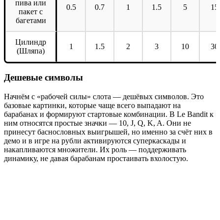
пива или
0.5
0.7
1
1.5
5
15
пакет с
багетами
Цилиндр
1
1.5
2
3
10
30
(Шляпа)
Дешевые символы
Начнём с «рабочей силы» слота — дешёвых символов. Это
базовые картинки, которые чаще всего выпадают на
барабанах и формируют стартовые комбинации. В Le Bandit к
ним относятся простые значки — 10, J, Q, K, A. Они не
принесут баснословных выигрышей, но именно за счёт них в
демо и в игре на рубли активируются суперкаскады и
накапливаются множители. Их роль — поддерживать
динамику, не давая барабанам простаивать вхолостую.